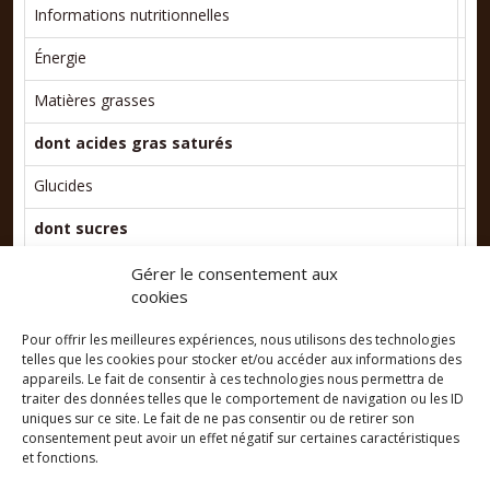
Informations nutritionnelles
Po
Énergie
226
Matières grasses
32 
dont
acides
gras
saturés
17 
Glucides
43 
dont
sucres
40 
Protéines
9,1
Gérer le consentement aux
cookies
Sel
0,1
Pour offrir les meilleures expériences, nous utilisons des technologies
telles que les cookies pour stocker et/ou accéder aux informations des
appareils. Le fait de consentir à ces technologies nous permettra de
traiter des données telles que le comportement de navigation ou les ID
uniques sur ce site. Le fait de ne pas consentir ou de retirer son
consentement peut avoir un effet négatif sur certaines caractéristiques
et fonctions.
Nos engagements
Mentions légales