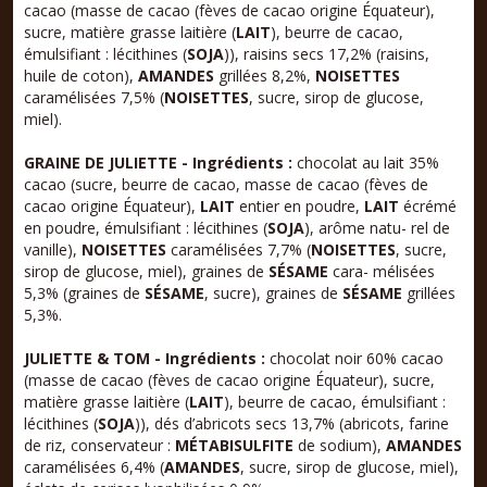
cacao (masse de cacao (fèves de cacao origine Équateur),
sucre, matière grasse laitière (
LAIT
), beurre de cacao,
émulsifiant : lécithines (
SOJA
)), raisins secs 17,2% (raisins,
huile de coton),
AMANDES
grillées 8,2%,
NOISETTES
caramélisées 7,5% (
NOISETTES
, sucre, sirop de glucose,
miel).
GRAINE DE JULIETTE
- Ingrédients :
chocolat au lait 35%
cacao (sucre, beurre de cacao, masse de cacao (fèves de
cacao origine Équateur),
LAIT
entier en poudre,
LAIT
écrémé
en poudre, émulsifiant : lécithines (
SOJA
), arôme natu- rel de
vanille),
NOISETTES
caramélisées 7,7% (
NOISETTES
, sucre,
sirop de glucose, miel), graines de
SÉSAME
cara- mélisées
5,3% (graines de
SÉSAME
, sucre), graines de
SÉSAME
grillées
5,3%.
JULIETTE & TOM - Ingrédients :
chocolat noir 60% cacao
(masse de cacao (fèves de cacao origine Équateur), sucre,
matière grasse laitière (
LAIT
), beurre de cacao, émulsifiant :
lécithines (
SOJA
)), dés d’abricots secs 13,7% (abricots, farine
de riz, conservateur :
MÉTABISULFITE
de sodium),
AMANDES
caramélisées 6,4% (
AMANDES
, sucre, sirop de glucose, miel),