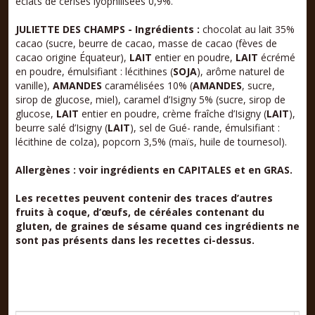
éclats de cerises lyophilisées 0,9%.
JULIETTE DES CHAMPS - Ingrédients :
chocolat au lait 35%
cacao (sucre, beurre de cacao, masse de cacao (fèves de
cacao origine Équateur),
LAIT
entier en poudre,
LAIT
écrémé
en poudre, émulsifiant : lécithines (
SOJA
), arôme naturel de
vanille),
AMANDES
caramélisées 10% (
AMANDES
, sucre,
sirop de glucose, miel), caramel d’Isigny 5% (sucre, sirop de
glucose,
LAIT
entier en poudre, crème fraîche d’Isigny (
LAIT
),
beurre salé d’Isigny (
LAIT
), sel de Gué- rande, émulsifiant :
lécithine de colza), popcorn 3,5% (maïs, huile de tournesol).
Allergènes
:
voir
ingrédients
en
CAPITALES
et
en
GRAS.
Les
recettes peuvent contenir des traces d’autres
fruits à coque, d’œufs, de céréales contenant du
gluten, de graines de sésame quand ces ingrédients ne
sont pas présents dans les recettes ci-dessus.